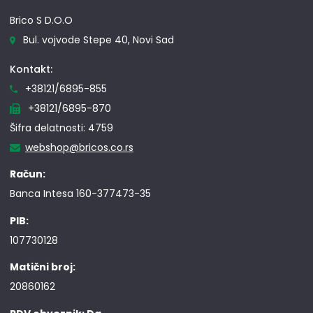
Brico S D.O.O
Bul. vojvode Stepe 40, Novi Sad
Kontakt:
+38121/6895-855
+38121/6895-870
Šifra delatnosti: 4759
webshop@bricos.co.rs
Račun:
Banca Intesa 160-377473-35
PIB:
107730128
Matični broj:
20860162