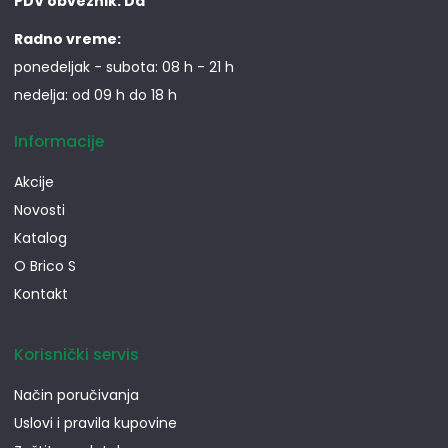
PDV obveznik: Da
Radno vreme:
ponedeljak - subota: 08 h - 21 h
nedelja: od 09 h do 18 h
Informacije
Akcije
Novosti
Katalog
O Brico S
Kontakt
Korisnički servis
Način poručivanja
Uslovi i pravila kupovine