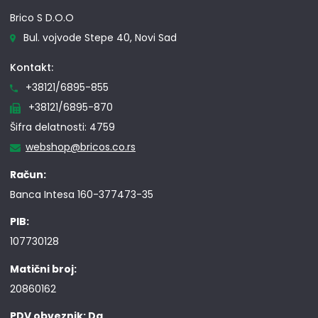
Brico S D.O.O
Bul. vojvode Stepe 40, Novi Sad
Kontakt:
+38121/6895-855
+38121/6895-870
Šifra delatnosti: 4759
webshop@bricos.co.rs
Račun:
Banca Intesa 160-377473-35
PIB:
107730128
Matični broj:
20860162
PDV obveznik: Da