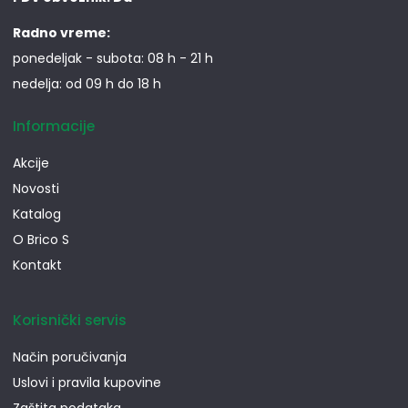
Radno vreme:
ponedeljak - subota: 08 h - 21 h
nedelja: od 09 h do 18 h
Informacije
Akcije
Novosti
Katalog
O Brico S
Kontakt
Korisnički servis
Način poručivanja
Uslovi i pravila kupovine
Zaštita podataka