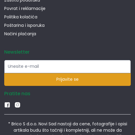
Povrat i reklamacije
Politika kolačića
Poštarina i isporuka
Načini plaćanja
Newsletter
Prijavite se
Pratite nas
* Brico S d.o.o. Novi Sad nastoji da cene, fotografije i opisi
artikala budu što tačniji i kompletniji, ali ne može da