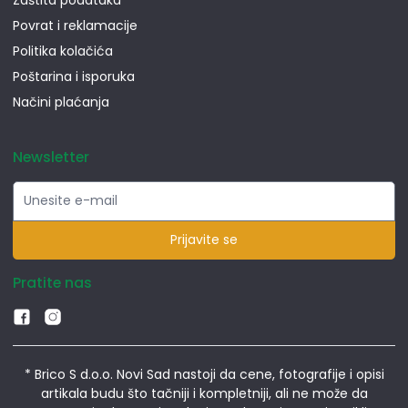
Povrat i reklamacije
Politika kolačića
Poštarina i isporuka
Načini plaćanja
Newsletter
Prijavite se
Pratite nas
* Brico S d.o.o. Novi Sad nastoji da cene, fotografije i opisi
artikala budu što tačniji i kompletniji, ali ne može da