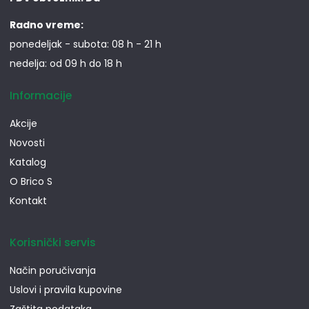
Radno vreme:
ponedeljak - subota: 08 h - 21 h
nedelja: od 09 h do 18 h
Informacije
Akcije
Novosti
Katalog
O Brico S
Kontakt
Korisnički servis
Način poručivanja
Uslovi i pravila kupovine
Zaštita podataka