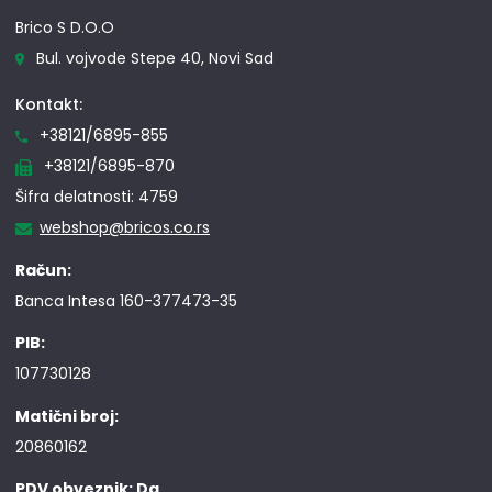
Brico S D.O.O
Bul. vojvode Stepe 40, Novi Sad
Kontakt:
+38121/6895-855
+38121/6895-870
Šifra delatnosti: 4759
webshop@bricos.co.rs
Račun:
Banca Intesa 160-377473-35
PIB:
107730128
Matični broj:
20860162
PDV obveznik: Da