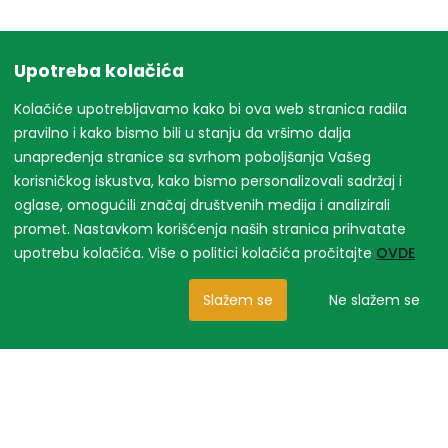
Upotreba kolačića
Kolačiće upotrebljavamo kako bi ova web stranica radila
pravilno i kako bismo bili u stanju da vršimo dalja
unapređenja stranice sa svrhom poboljšanja Vašeg
korisničkog iskustva, kako bismo personalizovali sadržaj i
oglase, omogućili značaj društvenih medija i analizirali
promet. Nastavkom korišćenja naših stranica prihvatate
upotrebu kolačića. Više o politici kolačića pročitajte
OVDE
Slažem se
Ne slažem se