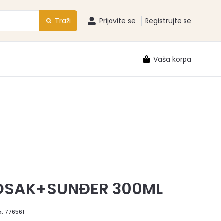
Traži
Prijavite se
Registrujte se
Vaša korpa
OSAK+SUNĐER 300ML
a:
776561