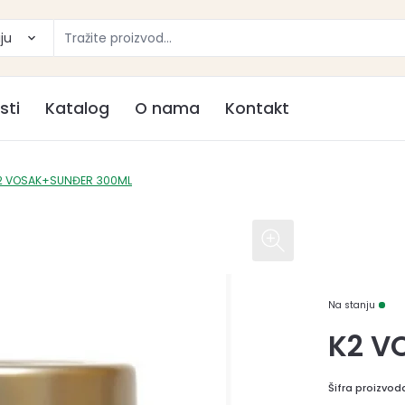
ju
sti
Katalog
O nama
Kontakt
2 VOSAK+SUNĐER 300ML
Na stanju
K2 V
Šifra proizvod