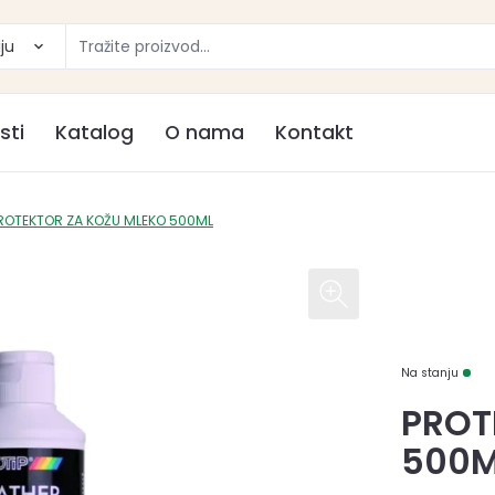
ju
sti
Katalog
O nama
Kontakt
ROTEKTOR ZA KOŽU MLEKO 500ML
Na stanju
PROT
500M