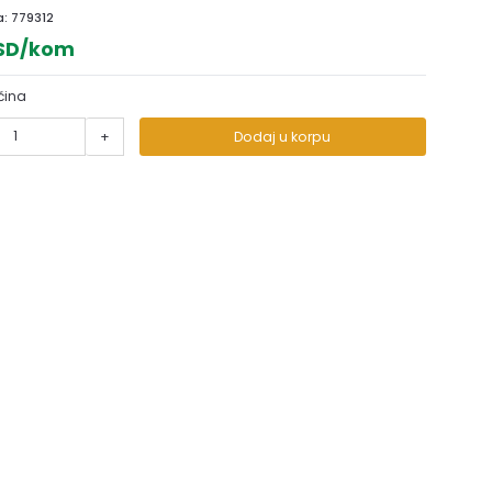
a:
779312
RSD/kom
čina
+
Dodaj u korpu