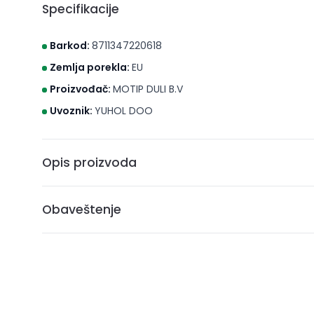
Specifikacije
Barkod:
8711347220618
Zemlja porekla:
EU
Proizvođač:
MOTIP DULI B.V
Uvoznik:
YUHOL DOO
Opis proizvoda
Za održavanje, čišćenje I zaštitu presvlake od kože I kožu
Obaveštenje
* Brico S d.o.o. Novi Sad nastoji da cene, fotografije i opis
može da garantuje da su svi podaci apsolutno ispravni. A
ne podrazumeva da su dostupni u svakom trenutku.
** Sve cene su sa uračunatim PDV-om, plaćanje se vrši i