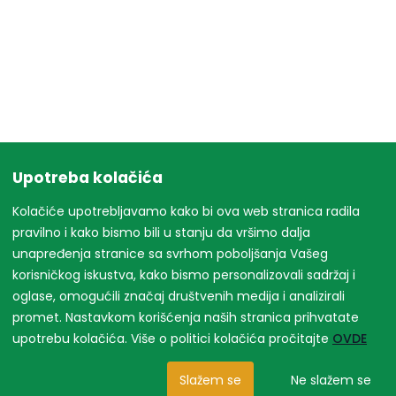
Upotreba kolačića
Kolačiće upotrebljavamo kako bi ova web stranica radila
pravilno i kako bismo bili u stanju da vršimo dalja
unapređenja stranice sa svrhom poboljšanja Vašeg
korisničkog iskustva, kako bismo personalizovali sadržaj i
oglase, omogućili značaj društvenih medija i analizirali
promet. Nastavkom korišćenja naših stranica prihvatate
upotrebu kolačića. Više o politici kolačića pročitajte
OVDE
Slažem se
Ne slažem se