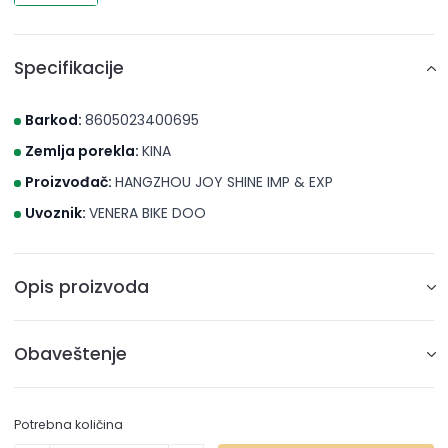
Specifikacije
Barkod:
8605023400695
Zemlja porekla:
KINA
Proizvođač:
HANGZHOU JOY SHINE IMP & EXP
Uvoznik:
VENERA BIKE DOO
Opis proizvoda
Obaveštenje
* Brico S d.o.o. Novi Sad nastoji da cene, fotografije i opisi
artikala budu što tačniji i kompletniji, ali ne može da
Potrebna količina
garantuje da su svi podaci apsolutno ispravni. Artikli