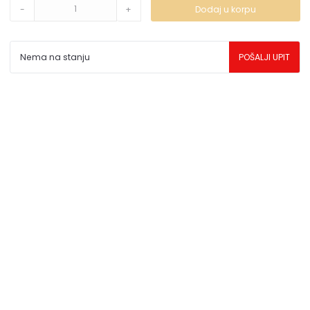
-
+
Dodaj u korpu
prikazani na sajtu su deo naše ponude i ne podrazumeva
da su dostupni u svakom trenutku.
Nema na stanju
POŠALJI UPIT
** Sve cene su sa uračunatim PDV-om, plaćanje se vrši
isključivo u dinarima.
***Cene i osobine proizvoda koji nisu dostupni ne
garantujemo za njihovu tačnost.