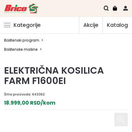
Kategorije
Akcije
Katalog
Baštenski program
>
Baštenske mašine
>
ELEKTRIČNA KOSILICA
FARM F1600EI
Šifra proizvoda:
643362
18.999,00 RSD/kom