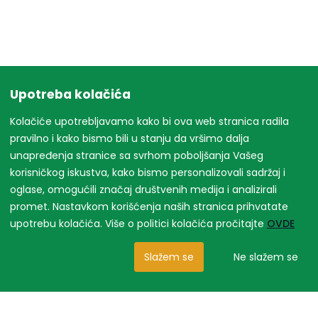
Upotreba kolačića
Kolačiće upotrebljavamo kako bi ova web stranica radila
pravilno i kako bismo bili u stanju da vršimo dalja
unapređenja stranice sa svrhom poboljšanja Vašeg
korisničkog iskustva, kako bismo personalizovali sadržaj i
oglase, omogućili značaj društvenih medija i analizirali
promet. Nastavkom korišćenja naših stranica prihvatate
upotrebu kolačića. Više o politici kolačića pročitajte
OVDE
Slažem se
Ne slažem se