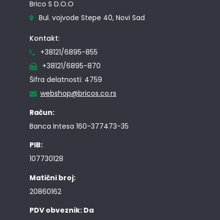
Brico S D.O.O
Bul. vojvode Stepe 40, Novi Sad
Kontakt:
+38121/6895-855
+38121/6895-870
Šifra delatnosti: 4759
webshop@bricos.co.rs
Račun:
Banca Intesa 160-377473-35
PIB:
107730128
Matični broj:
20860162
PDV obveznik: Da