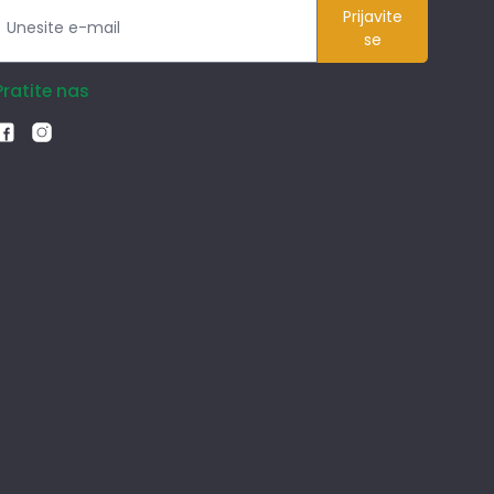
Prijavite
se
Pratite nas