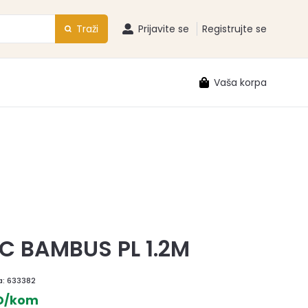
Traži
Prijavite se
Registrujte se
Vaša korpa
C BAMBUS PL 1.2M
a:
633382
SD/kom