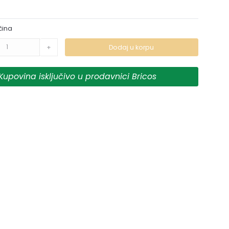
čina
+
Dodaj u korpu
Kupovina isključivo u prodavnici Bricos