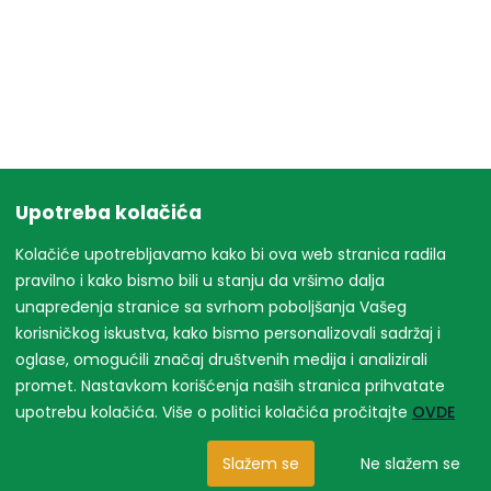
Upotreba kolačića
Kolačiće upotrebljavamo kako bi ova web stranica radila
pravilno i kako bismo bili u stanju da vršimo dalja
unapređenja stranice sa svrhom poboljšanja Vašeg
korisničkog iskustva, kako bismo personalizovali sadržaj i
oglase, omogućili značaj društvenih medija i analizirali
promet. Nastavkom korišćenja naših stranica prihvatate
upotrebu kolačića. Više o politici kolačića pročitajte
OVDE
Slažem se
Ne slažem se