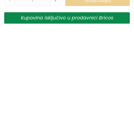
-
+
Dodaj u korpu
prikazani na sajtu su deo naše ponude i ne podrazumeva
da su dostupni u svakom trenutku.
Kupovina isključivo u prodavnici Bricos
** Sve cene su sa uračunatim PDV-om, plaćanje se vrši
isključivo u dinarima.
***Cene i osobine proizvoda koji nisu dostupni ne
garantujemo za njihovu tačnost.