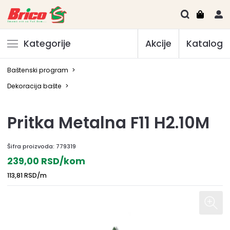
Kategorije
Akcije
Katalog
Baštenski program
>
Dekoracija bašte
>
Pritka Metalna F11 H2.10M
Šifra proizvoda:
779319
239,00 RSD/kom
113,81 RSD/m