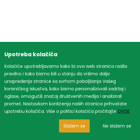
Upotreba kolačića
Kolačiće upotrebljavamo kako bi ova web stranica radila
pravilno i kako bismo bili u stanju da vršimo dalja
unapređenja stranice sa svrhom poboljšanja Vašeg
korisničkog iskustva, kako bismo personalizovali sadržaj i
oglase, omogućili značaj društvenih medija i analizirali
promet. Nastavkom korišćenja naših stranica prihvatate
upotrebu kolačića. Više o politici kolačića pročitajte
OVDE
Slažem se
Ne slažem se