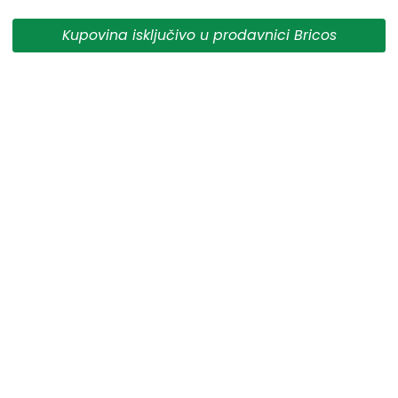
da su dostupni u svakom trenutku.
Kupovina isključivo u prodavnici Bricos
** Sve cene su sa uračunatim PDV-om, plaćanje se vrši
isključivo u dinarima.
***Cene i osobine proizvoda koji nisu dostupni ne
garantujemo za njihovu tačnost.