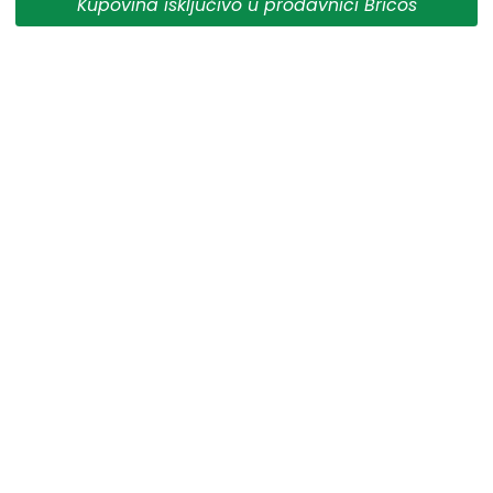
Kupovina isključivo u prodavnici Bricos
** Sve cene su sa uračunatim PDV-om, plaćanje se vrši
isključivo u dinarima.
***Cene i osobine proizvoda koji nisu dostupni ne
garantujemo za njihovu tačnost.