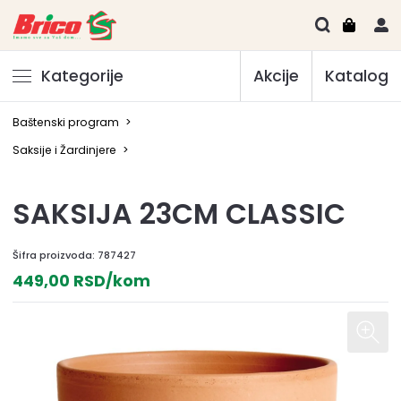
Kategorije
Akcije
Katalog
Baštenski program
>
Saksije i Žardinjere
>
SAKSIJA 23CM CLASSIC
Šifra proizvoda:
787427
449,00 RSD/kom