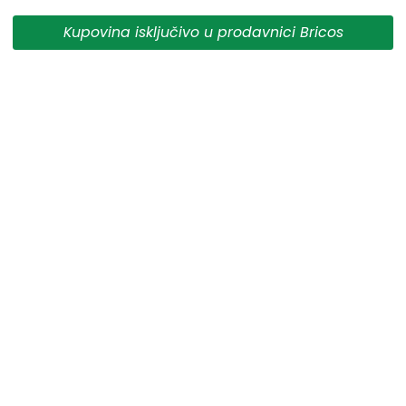
da su dostupni u svakom trenutku.
Kupovina isključivo u prodavnici Bricos
** Sve cene su sa uračunatim PDV-om, plaćanje se vrši
isključivo u dinarima.
***Cene i osobine proizvoda koji nisu dostupni ne
garantujemo za njihovu tačnost.