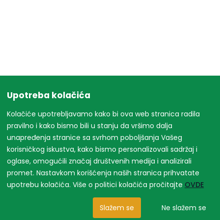
Upotreba kolačića
Kolačiće upotrebljavamo kako bi ova web stranica radila
pravilno i kako bismo bili u stanju da vršimo dalja
unapređenja stranice sa svrhom poboljšanja Vašeg
korisničkog iskustva, kako bismo personalizovali sadržaj i
oglase, omogućili značaj društvenih medija i analizirali
promet. Nastavkom korišćenja naših stranica prihvatate
upotrebu kolačića. Više o politici kolačića pročitajte
OVDE
Slažem se
Ne slažem se