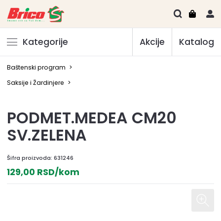
Kategorije
Akcije
Katalog
Baštenski program
>
Saksije i Žardinjere
>
PODMET.MEDEA CM20
SV.ZELENA
Šifra proizvoda:
631246
129,00 RSD/kom