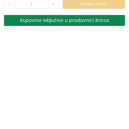
-
+
Dodaj u korpu
prikazani na sajtu su deo naše ponude i ne podrazumeva
da su dostupni u svakom trenutku.
Kupovina isključivo u prodavnici Bricos
** Sve cene su sa uračunatim PDV-om, plaćanje se vrši
isključivo u dinarima.
***Cene i osobine proizvoda koji nisu dostupni ne
garantujemo za njihovu tačnost.