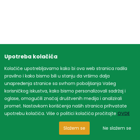
Upotreba kolačića
Kolačiće upotrebljavamo kako bi ova web stranica radila
pravilno i kako bismo bili u stanju da vršimo dalja
unapređenja stranice sa svrhom poboljšanja Vašeg
korisničkog iskustva, kako bismo personalizovali sadržaj i
oglase, omogućili značaj društvenih medija i analizirali
promet. Nastavkom korišćenja naših stranica prihvatate
upotrebu kolačića. Više o politici kolačića pročitajte
OVDE
Slažem se
Ne slažem se