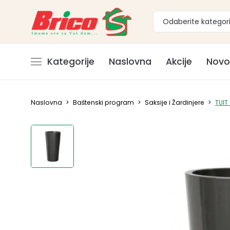
Odaberite kategori
Kategorije
Naslovna
Akcije
Novo
Naslovna
>
Baštenski program
>
Saksije i Žardinjere
>
TUIT