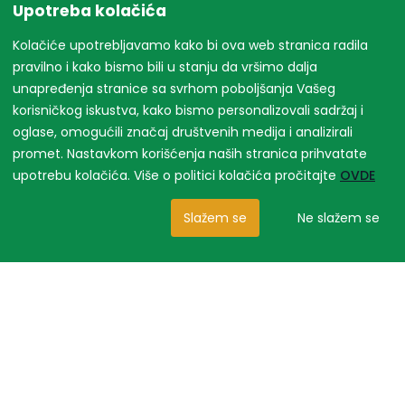
Upotreba kolačića
Kolačiće upotrebljavamo kako bi ova web stranica radila
pravilno i kako bismo bili u stanju da vršimo dalja
unapređenja stranice sa svrhom poboljšanja Vašeg
korisničkog iskustva, kako bismo personalizovali sadržaj i
oglase, omogućili značaj društvenih medija i analizirali
promet. Nastavkom korišćenja naših stranica prihvatate
upotrebu kolačića. Više o politici kolačića pročitajte
OVDE
Slažem se
Ne slažem se