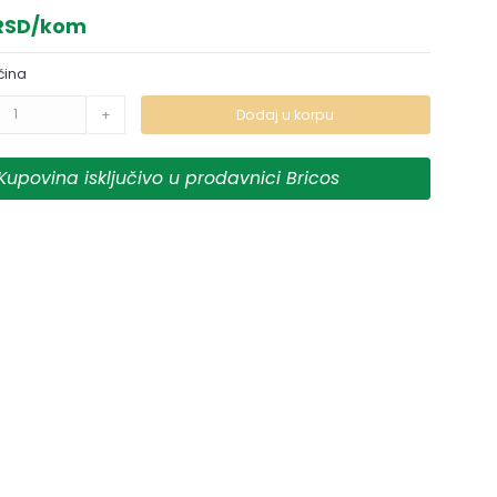
 RSD/kom
čina
+
Dodaj u korpu
Kupovina isključivo u prodavnici Bricos