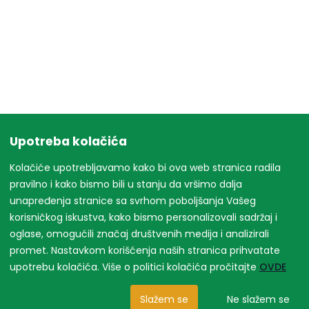
Upotreba kolačića
Kolačiće upotrebljavamo kako bi ova web stranica radila
pravilno i kako bismo bili u stanju da vršimo dalja
unapređenja stranice sa svrhom poboljšanja Vašeg
korisničkog iskustva, kako bismo personalizovali sadržaj i
oglase, omogućili značaj društvenih medija i analizirali
promet. Nastavkom korišćenja naših stranica prihvatate
upotrebu kolačića. Više o politici kolačića pročitajte
OVDE
Slažem se
Ne slažem se