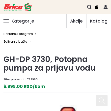
Kategorije
Akcije
Katalog
Baštenski program
>
Zalivanje bašte
>
GH-DP 3730, Potopna
pumpa za prljavu vodu
Šifra proizvoda:
779960
6.999,00 RSD/kom