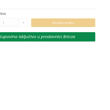
čina
+
Dodaj u korpu
Kupovina isključivo u prodavnici Bricos