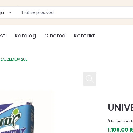
ju
sti
Katalog
O nama
Kontakt
ZAL ZEMLJA 20L
UNIV
Šifra proizvod
1.109,00