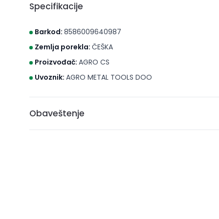
Specifikacije
Barkod:
8586009640987
Zemlja porekla:
ČEŠKA
Proizvođač:
AGRO CS
Uvoznik:
AGRO METAL TOOLS DOO
Obaveštenje
* Brico S d.o.o. Novi Sad nastoji da cene, fotografije i opis
može da garantuje da su svi podaci apsolutno ispravni. A
ne podrazumeva da su dostupni u svakom trenutku.
** Sve cene su sa uračunatim PDV-om, plaćanje se vrši i
***Cene i osobine proizvoda koji nisu dostupni ne gara