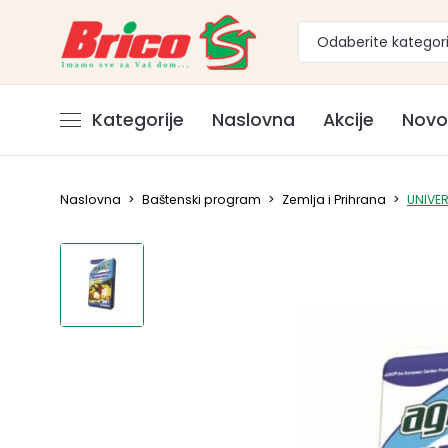
Odaberite kategori
Kategorije
Naslovna
Akcije
Novo
Naslovna
>
Baštenski program
>
Zemlja i Prihrana
>
UNIVER