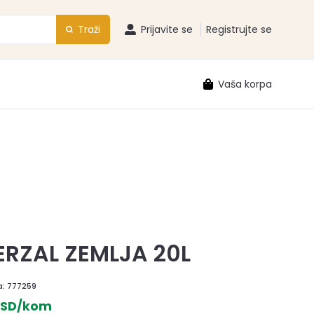
Traži
Prijavite se
Registrujte se
Vaša korpa
ERZAL ZEMLJA 20L
a:
777259
 RSD/kom