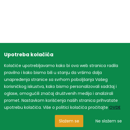
Upotreba kolačića
Kolačiće upotrebljavamo kako bi ova web stranica radila
pravilno i kako bismo bili u stanju da vršimo dalja
unapređenja stranice sa svrhom poboljšanja Vašeg
korisničkog iskustva, kako bismo personalizovali sadržaj i
oglase, omogućili značaj društvenih medija i analizirali
promet. Nastavkom korišćenja naših stranica prihvatate
upotrebu kolačića. Više o politici kolačića pročitajte
OVDE
Slažem se
Ne slažem se