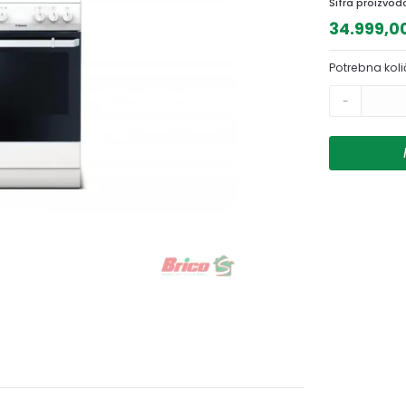
Šifra proizvod
34.999,0
Potrebna koli
-