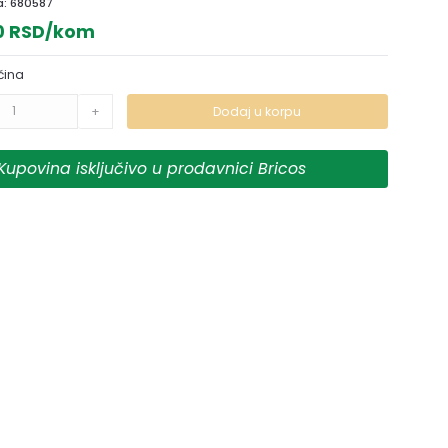
a:
680587
0 RSD/kom
čina
+
Dodaj u korpu
Kupovina isključivo u prodavnici Bricos