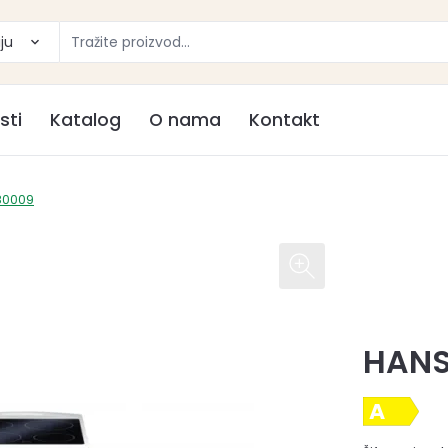
ju
sti
Katalog
O nama
Kontakt
80009
HANS
A