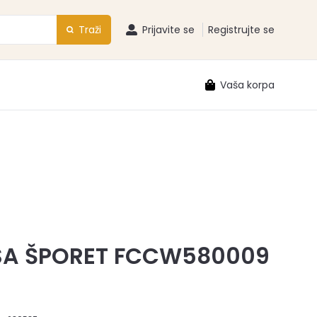
Traži
Prijavite se
Registrujte se
Vaša korpa
A ŠPORET FCCW580009