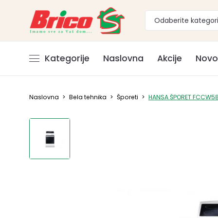
Odaberite kategori
Kategorije
Naslovna
Akcije
Novo
Naslovna
>
Bela tehnika
>
Šporeti
>
HANSA ŠPORET FCCW5