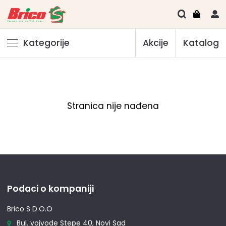
Kategorije
Akcije
Katalog
Stranica nije nađena
Podaci o kompaniji
Brico S D.O.O
Bul. vojvode Stepe 40, Novi Sad