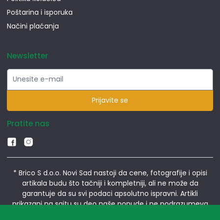
Poštarina i isporuka
Načini plaćanja
Newsletter
Prijavite se
Pratite nas
* Brico S d.o.o. Novi Sad nastoji da cene, fotografije i opisi
artikala budu što tačniji i kompletniji, ali ne može da
garantuje da su svi podaci apsolutno ispravni. Artikli
prikazani na sajtu su deo naše ponude i ne podrazumeva
da su dostupni u svakom trenutku.