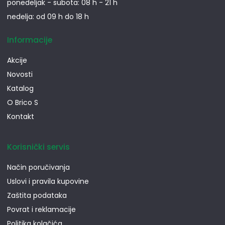
ponedeljak - subota: 08 h - 21 h
nedelja: od 09 h do 18 h
Informacije
Akcije
Novosti
Katalog
O Brico S
Kontakt
Korisnički servis
Način poručivanja
Uslovi i pravila kupovine
Zaštita podataka
Povrat i reklamacije
Politika kolačića