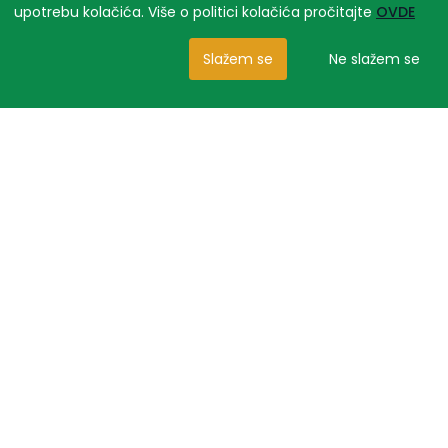
upotrebu kolačića. Više o politici kolačića pročitajte
OVDE
Slažem se
Ne slažem se
Slični proizvodi