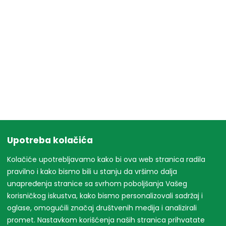
Upotreba kolačića
Kolačiće upotrebljavamo kako bi ova web stranica radila
pravilno i kako bismo bili u stanju da vršimo dalja
unapređenja stranice sa svrhom poboljšanja Vašeg
korisničkog iskustva, kako bismo personalizovali sadržaj i
oglase, omogućili značaj društvenih medija i analizirali
promet. Nastavkom korišćenja naših stranica prihvatate