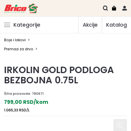
Kategorije
Akcije
Katalog
Boje i lakovi
>
Premazi za drvo
>
IRKOLIN GOLD PODLOGA
BEZBOJNA 0.75L
Šifra proizvoda:
780671
799,00 RSD/kom
1.065,33 RSD/L