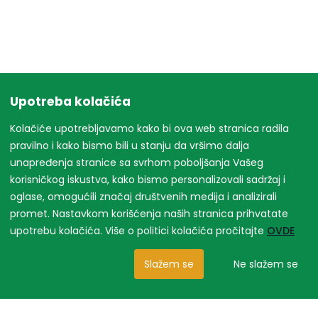
Upotreba kolačića
Kolačiće upotrebljavamo kako bi ova web stranica radila
pravilno i kako bismo bili u stanju da vršimo dalja
unapređenja stranice sa svrhom poboljšanja Vašeg
korisničkog iskustva, kako bismo personalizovali sadržaj i
oglase, omogućili značaj društvenih medija i analizirali
promet. Nastavkom korišćenja naših stranica prihvatate
upotrebu kolačića. Više o politici kolačića pročitajte
OVDE
Slažem se
Ne slažem se