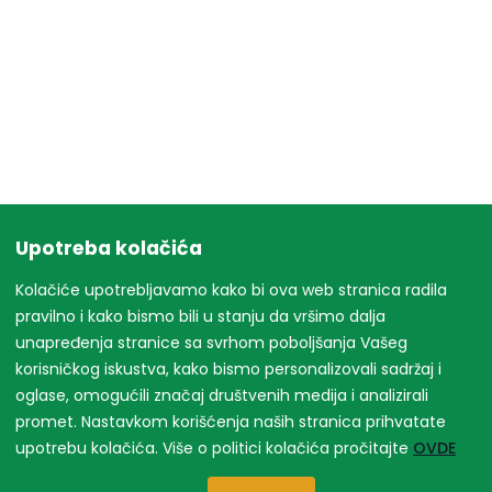
Upotreba kolačića
Kolačiće upotrebljavamo kako bi ova web stranica radila
pravilno i kako bismo bili u stanju da vršimo dalja
unapređenja stranice sa svrhom poboljšanja Vašeg
korisničkog iskustva, kako bismo personalizovali sadržaj i
oglase, omogućili značaj društvenih medija i analizirali
promet. Nastavkom korišćenja naših stranica prihvatate
upotrebu kolačića. Više o politici kolačića pročitajte
OVDE