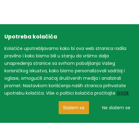
Upotreba kolačića
Kolačiće upotrebljavamo kako bi ova web stranica radila
pravilno i kako bismo bili u stanju da vršimo dalja
unapređenja stranice sa svrhom poboljšanja Vašeg
korisničkog iskustva, kako bismo personalizovali sadržaj i
oglase, omogućili značaj društvenih medija i analizirali
promet. Nastavkom korišćenja naših stranica prihvatate
upotrebu kolačića. Više o politici kolačića pročitajte
OVDE
Slažem se
Ne slažem se