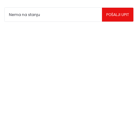
da su dostupni u svakom trenutku.
Nema na stanju
POŠALJI UPIT
** Sve cene su sa uračunatim PDV-om, plaćanje se vrši
isključivo u dinarima.
***Cene i osobine proizvoda koji nisu dostupni ne
garantujemo za njihovu tačnost.