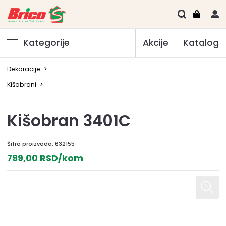
Kategorije
Akcije
Katalog
Dekoracije
>
Kišobrani
>
Kišobran 3401C
Šifra proizvoda:
632155
799,00 RSD/kom