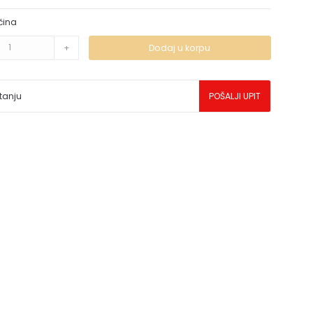
čina
+
Dodaj u korpu
tanju
POŠALJI UPIT