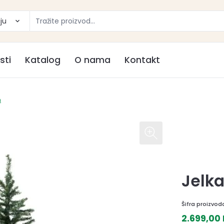
ju
sti
Katalog
O nama
Kontakt
m
Jelk
Šifra proizvod
2.699,00