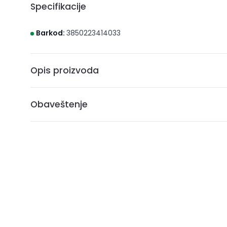
Specifikacije
Barkod:
3850223414033
Opis proizvoda
Jelka 180 cm
Obaveštenje
* Brico S d.o.o. Novi Sad nastoji da cene, fotografije i opis
može da garantuje da su svi podaci apsolutno ispravni. A
ne podrazumeva da su dostupni u svakom trenutku.
** Sve cene su sa uračunatim PDV-om, plaćanje se vrši i
***Cene i osobine proizvoda koji nisu dostupni ne gara