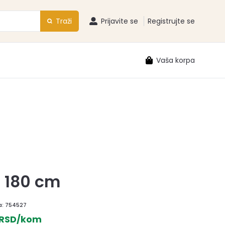
Traži
Prijavite se
Registrujte se
Vaša korpa
a 180 cm
a:
754527
 RSD/kom