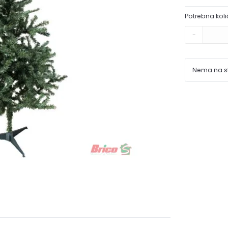
Potrebna koli
-
Nema na s