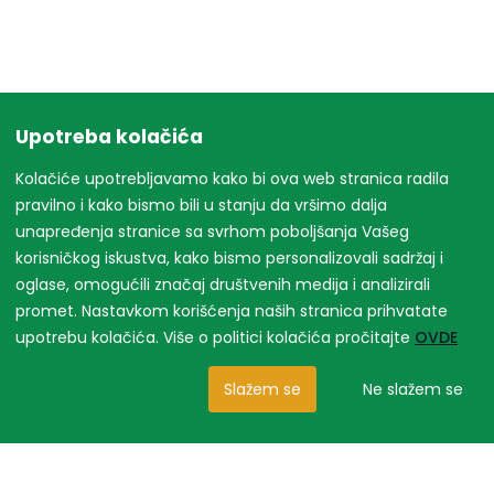
Upotreba kolačića
Kolačiće upotrebljavamo kako bi ova web stranica radila
pravilno i kako bismo bili u stanju da vršimo dalja
unapređenja stranice sa svrhom poboljšanja Vašeg
korisničkog iskustva, kako bismo personalizovali sadržaj i
oglase, omogućili značaj društvenih medija i analizirali
promet. Nastavkom korišćenja naših stranica prihvatate
upotrebu kolačića. Više o politici kolačića pročitajte
OVDE
Slažem se
Ne slažem se