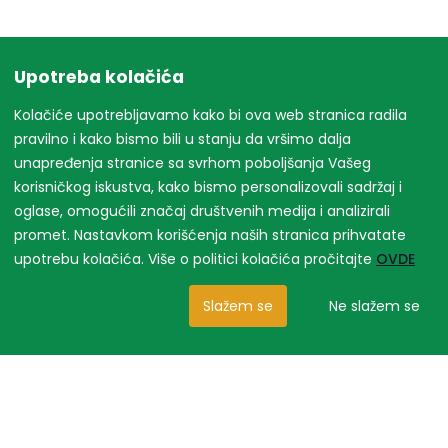
Upotreba kolačića
Kolačiće upotrebljavamo kako bi ova web stranica radila
pravilno i kako bismo bili u stanju da vršimo dalja
unapređenja stranice sa svrhom poboljšanja Vašeg
korisničkog iskustva, kako bismo personalizovali sadržaj i
oglase, omogućili značaj društvenih medija i analizirali
promet. Nastavkom korišćenja naših stranica prihvatate
upotrebu kolačića. Više o politici kolačića pročitajte
OVDE
Slažem se
Ne slažem se