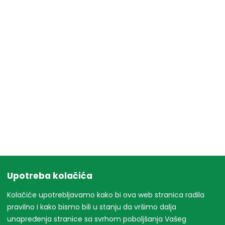
Upotreba kolačića
Kolačiće upotrebljavamo kako bi ova web stranica radila
pravilno i kako bismo bili u stanju da vršimo dalja
unapređenja stranice sa svrhom poboljšanja Vašeg