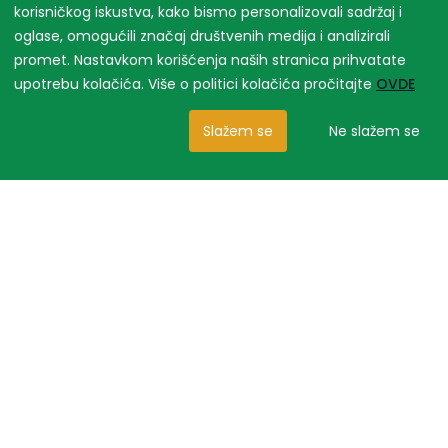
korisničkog iskustva, kako bismo personalizovali sadržaj i
oglase, omogućili značaj društvenih medija i analizirali
promet. Nastavkom korišćenja naših stranica prihvatate
upotrebu kolačića. Više o politici kolačića pročitajte
OVDE
Slažem se
Ne slažem se
Slični proizvodi