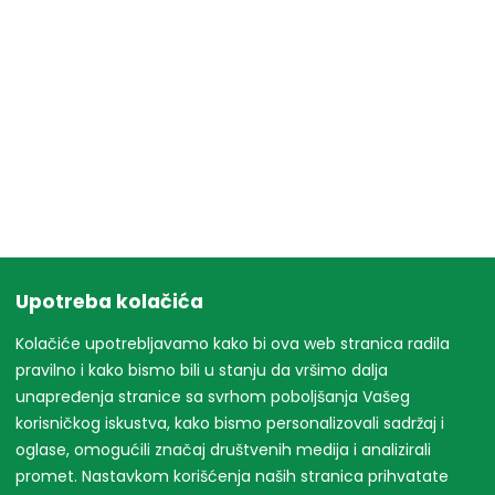
Upotreba kolačića
Kolačiće upotrebljavamo kako bi ova web stranica radila
pravilno i kako bismo bili u stanju da vršimo dalja
unapređenja stranice sa svrhom poboljšanja Vašeg
korisničkog iskustva, kako bismo personalizovali sadržaj i
oglase, omogućili značaj društvenih medija i analizirali
promet. Nastavkom korišćenja naših stranica prihvatate