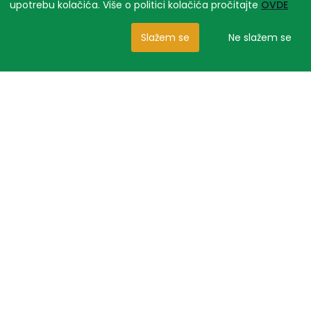
upotrebu kolačića. Više o politici kolačića pročitajte
OVDE
Slažem se
Ne slažem se
Slični proizvodi
NEMA NA STANJU