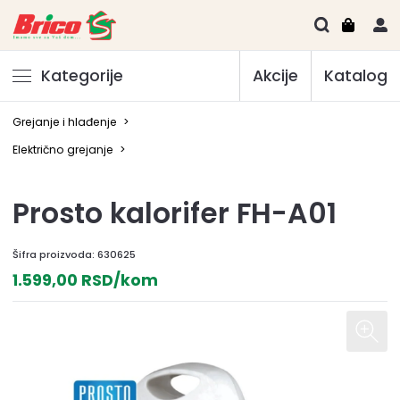
Kategorije
Akcije
Katalog
Grejanje i hlađenje
>
Električno grejanje
>
Prosto kalorifer FH-A01
Šifra proizvoda:
630625
1.599,00 RSD/kom