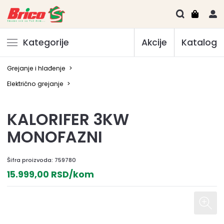
Kategorije
Akcije
Katalog
Grejanje i hlađenje
>
Električno grejanje
>
KALORIFER 3KW
MONOFAZNI
Šifra proizvoda:
759780
15.999,00 RSD/kom