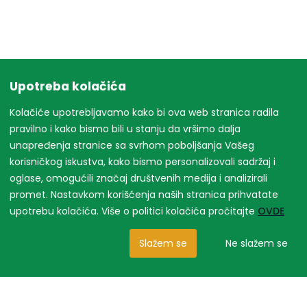
Upotreba kolačića
Kolačiće upotrebljavamo kako bi ova web stranica radila
pravilno i kako bismo bili u stanju da vršimo dalja
unapređenja stranice sa svrhom poboljšanja Vašeg
korisničkog iskustva, kako bismo personalizovali sadržaj i
oglase, omogućili značaj društvenih medija i analizirali
promet. Nastavkom korišćenja naših stranica prihvatate
upotrebu kolačića. Više o politici kolačića pročitajte
OVDE
Slažem se
Ne slažem se