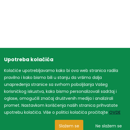
Upotreba kolačića
Kolačiće upotrebljavamo kako bi ova web stranica radila
pravilno i kako bismo bili u stanju da vršimo dalja
unapređenja stranice sa svrhom poboljšanja Vašeg
korisničkog iskustva, kako bismo personalizovali sadržaj i
oglase, omogućili značaj društvenih medija i analizirali
promet. Nastavkom korišćenja naših stranica prihvatate
upotrebu kolačića. Više o politici kolačića pročitajte
OVDE
Slažem se
Ne slažem se