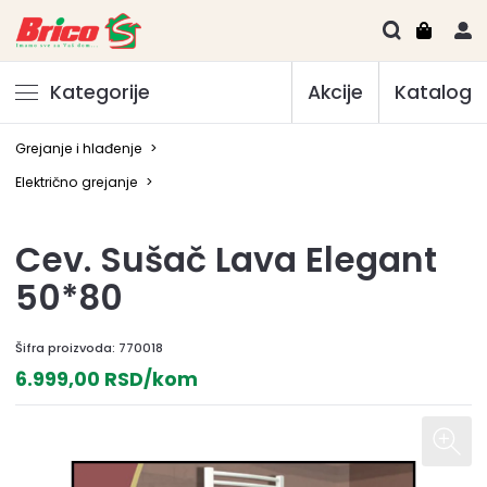
Kategorije
Akcije
Katalog
Grejanje i hlađenje
>
Električno grejanje
>
Cev. Sušač Lava Elegant
50*80
Šifra proizvoda:
770018
6.999,00 RSD/kom