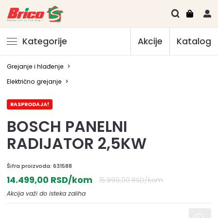
Kategorije
Akcije
Katalog
Grejanje i hlađenje
>
Električno grejanje
>
RASPRODAJA!
BOSCH PANELNI
RADIJATOR 2,5KW
Šifra proizvoda:
631588
14.499,00 RSD/kom
15.999,00 RSD/kom
Akcija važi do isteka zaliha