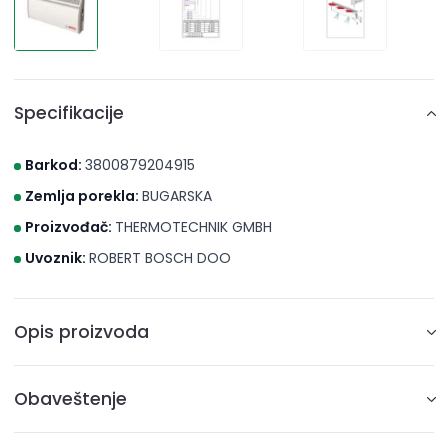
Specifikacije
Barkod:
3800879204915
Zemlja porekla:
BUGARSKA
Proizvođač:
THERMOTECHNIK GMBH
Uvoznik:
ROBERT BOSCH DOO
Opis proizvoda
Bosch konvektorska grejalica 1000EC 2500W
Obaveštenje
Visoka Efikasnost
Prirodna cirkulacija vazduha
* Brico S d.o.o. Novi Sad nastoji da cene, fotografije i opisi