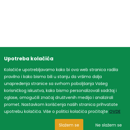
Upotreba kolačića
Kolačiće upotrebljavamo kako bi ova web stranica radila
pravilno i kako bismo bili u stanju da vršimo dalja
unapređenja stranice sa svrhom poboljšanja Vašeg
korisničkog iskustva, kako bismo personalizovali sadržaj i
oglase, omogućili značaj društvenih medija i analizirali
promet. Nastavkom korišćenja naših stranica prihvatate
upotrebu kolačića. Više o politici kolačića pročitajte
OVDE
Slažem se
Ne slažem se