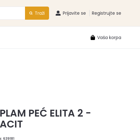
Traži
Prijavite se
Registrujte se
Vaša korpa
PLAM PEĆ ELITA 2 -
ACIT
a:
639181