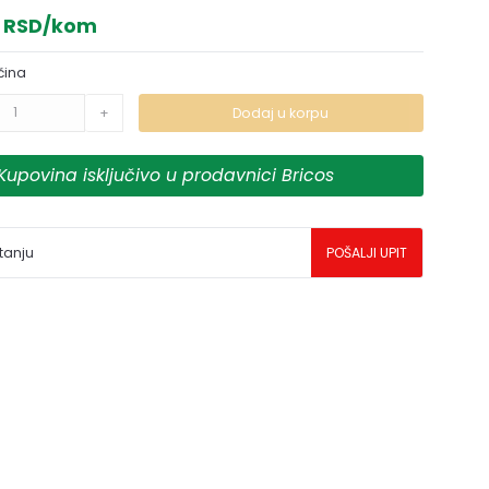
0 RSD/kom
čina
+
Dodaj u korpu
Kupovina isključivo u prodavnici Bricos
tanju
POŠALJI UPIT