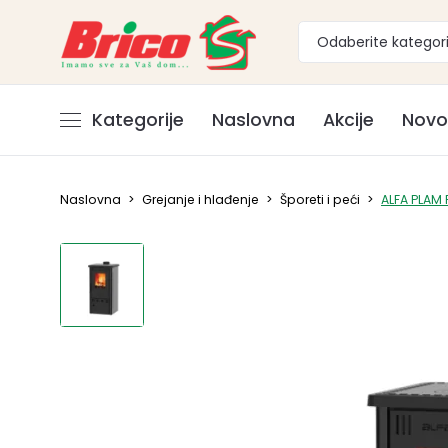
Odaberite kategori
Kategorije
Naslovna
Akcije
Novo
Naslovna
>
Grejanje i hlađenje
>
Šporeti i peći
>
ALFA PLAM 