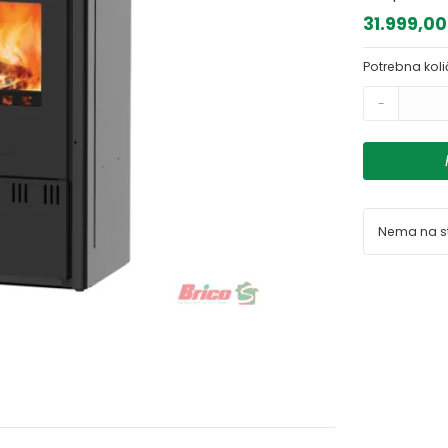
31.999,0
Potrebna koli
-
Nema na s