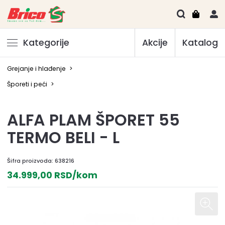
Kategorije
Akcije
Katalog
Grejanje i hlađenje
>
Šporeti i peći
>
ALFA PLAM ŠPORET 55
TERMO BELI - L
Šifra proizvoda:
638216
34.999,00 RSD/kom