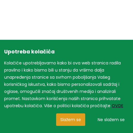
Upotreba kolačića
Kolačiće upotrebljavamo kako bi ova web stranica radila
pravilno i kako bismo bili u stanju da vršimo dalja
unapređenja stranice sa svrhom poboljšanja Vašeg
korisničkog iskustva, kako bismo personalizovali sadržaj i
oglase, omogućili značaj društvenih medija i analizirali
promet. Nastavkom korišćenja naših stranica prihvatate
upotrebu kolačića. Više o politici kolačića pročitajte
OVDE
Slažem se
Ne slažem se