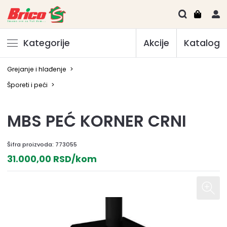
Kategorije
Akcije
Katalog
Grejanje i hlađenje
>
Šporeti i peći
>
MBS PEĆ KORNER CRNI
Šifra proizvoda:
773055
31.000,00 RSD/kom