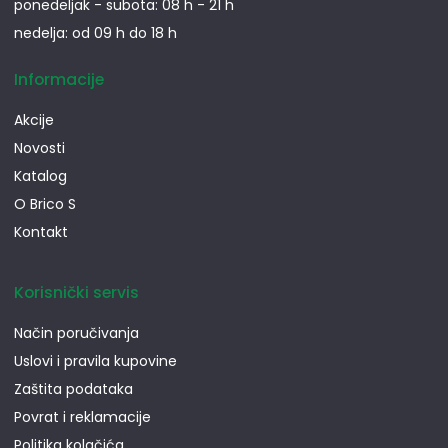
ponedeljak - subota: 08 h - 21 h
nedelja: od 09 h do 18 h
Informacije
Akcije
Novosti
Katalog
O Brico S
Kontakt
Korisnički servis
Način poručivanja
Uslovi i pravila kupovine
Zaštita podataka
Povrat i reklamacije
Politika kolačića