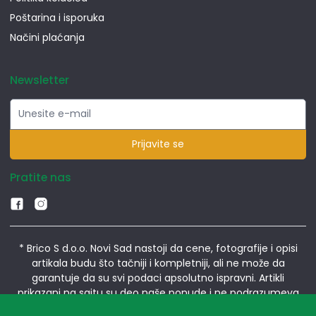
Poštarina i isporuka
Načini plaćanja
Newsletter
Prijavite se
Pratite nas
* Brico S d.o.o. Novi Sad nastoji da cene, fotografije i opisi
artikala budu što tačniji i kompletniji, ali ne može da
garantuje da su svi podaci apsolutno ispravni. Artikli
prikazani na sajtu su deo naše ponude i ne podrazumeva
da su dostupni u svakom trenutku.