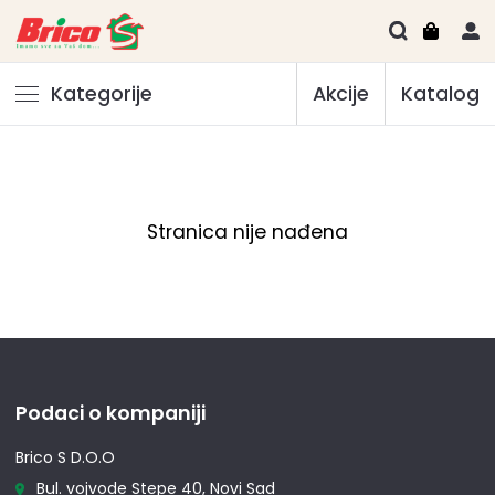
Kategorije
Akcije
Katalog
Stranica nije nađena
Podaci o kompaniji
Brico S D.O.O
Bul. vojvode Stepe 40, Novi Sad