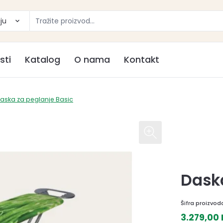
ju
sti
Katalog
O nama
Kontakt
aska za peglanje Basic
Daska
Šifra proizvod
3.279,00