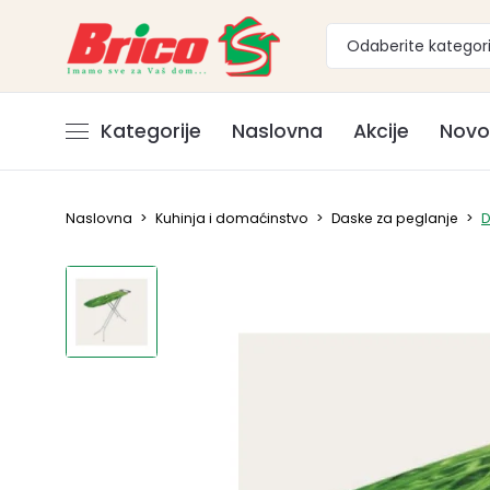
Odaberite kategori
Kategorije
Naslovna
Akcije
Novo
Naslovna
>
Kuhinja i domaćinstvo
>
Daske za peglanje
>
D