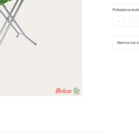
Potrebna koli
-
Nema na s