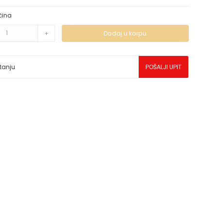
čina
+
Dodaj u korpu
tanju
POŠALJI UPIT