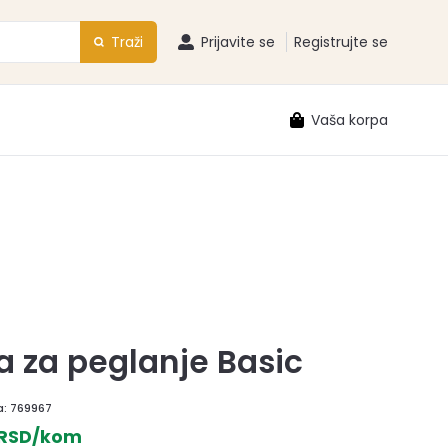
Traži
Prijavite se
Registrujte se
Vaša korpa
 za peglanje Basic
a:
769967
 RSD/kom