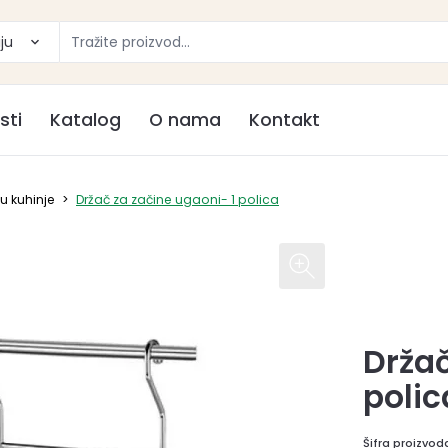
ju
sti
Katalog
O nama
Kontakt
u kuhinje
>
Držač za začine ugaoni- 1 polica
Držač
polic
Šifra proizvod