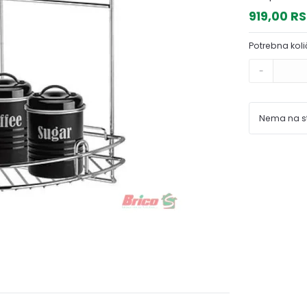
919,00 R
Potrebna koli
-
Nema na s