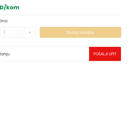
SD/kom
čina
+
Dodaj u korpu
tanju
POŠALJI UPIT