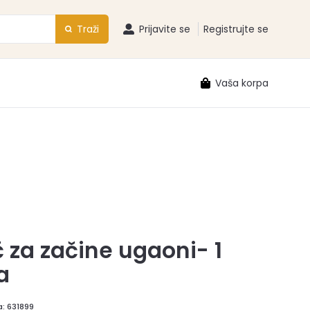
Traži
Prijavite se
Registrujte se
Vaša korpa
 za začine ugaoni- 1
a
a:
631899