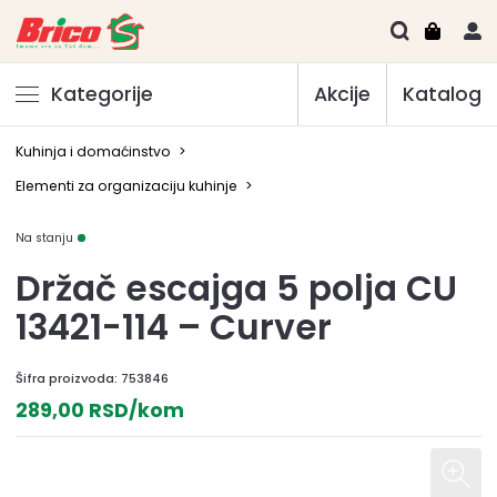
Kategorije
Akcije
Katalog
Kuhinja i domaćinstvo
>
Elementi za organizaciju kuhinje
>
Na stanju
Držač escajga 5 polja CU
13421-114 – Curver
Šifra proizvoda:
753846
289,00 RSD/kom