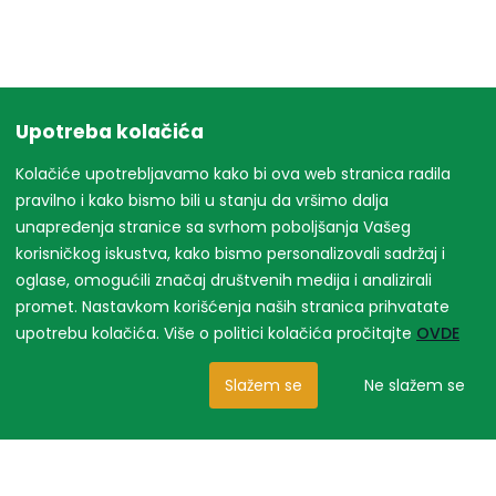
Upotreba kolačića
Kolačiće upotrebljavamo kako bi ova web stranica radila
pravilno i kako bismo bili u stanju da vršimo dalja
unapređenja stranice sa svrhom poboljšanja Vašeg
korisničkog iskustva, kako bismo personalizovali sadržaj i
oglase, omogućili značaj društvenih medija i analizirali
promet. Nastavkom korišćenja naših stranica prihvatate
upotrebu kolačića. Više o politici kolačića pročitajte
OVDE
Slažem se
Ne slažem se