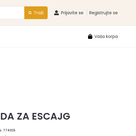
Traži
Prijavite se
Registrujte se
Vaša korpa
DA ZA ESCAJG
a:
774105