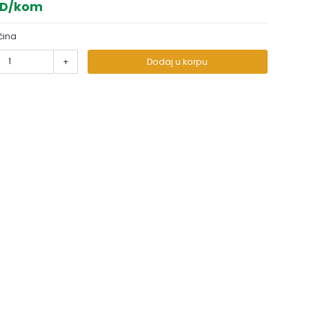
SD/kom
čina
+
Dodaj u korpu