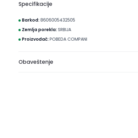
Specifikacije
Barkod:
8606005432505
Zemlja porekla:
SRBIJA
Proizvođač:
POBEDA COMPANI
Obaveštenje
* Brico S d.o.o. Novi Sad nastoji da cene, fotografije i opis
može da garantuje da su svi podaci apsolutno ispravni. A
ne podrazumeva da su dostupni u svakom trenutku.
** Sve cene su sa uračunatim PDV-om, plaćanje se vrši i
***Cene i osobine proizvoda koji nisu dostupni ne gara