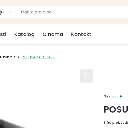
ju
sti
Katalog
O nama
Kontakt
u kuhinje
>
POSUDA ZA ESCAJG
Na stanju
POSU
Šifra proizvod