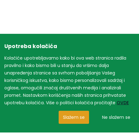
Upotreba kolačića
Kolačiće upotrebljavamo kako bi ova web stranica radila
pravilno i kako bismo bili u stanju da vršimo dalja
unapređenja stranice sa svrhom poboljšanja Vašeg
korisničkog iskustva, kako bismo personalizovali sadržaj i
oglase, omogućili značaj društvenih medija i analizirali
promet. Nastavkom korišćenja naših stranica prihvatate
upotrebu kolačića. Više o politici kolačića pročitajte
OVDE
Slažem se
Ne slažem se