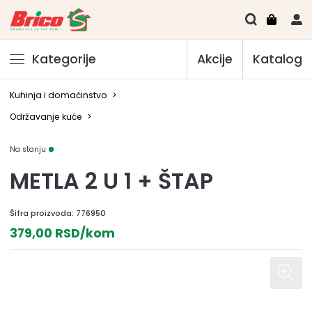
Kategorije
Akcije
Katalog
Kuhinja i domaćinstvo
>
Održavanje kuće
>
Na stanju
METLA 2 U 1 + ŠTAP
Šifra proizvoda:
776950
379,00 RSD/kom