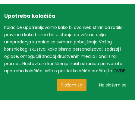
Upotreba kolačića
Kolačiće upotrebljavamo kako bi ova web stranica radila
pravilno i kako bismo bili u stanju da vršimo dalja
unapređenja stranice sa svrhom poboljšanja Vašeg
korisničkog iskustva, kako bismo personalizovali sadržaj i
oglase, omogućili značaj društvenih medija i analizirali
promet. Nastavkom korišćenja naših stranica prihvatate
upotrebu kolačića. Više o politici kolačića pročitajte
OVDE
Slažem se
Ne slažem se