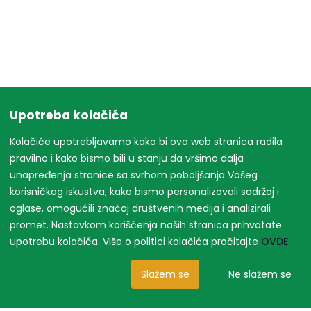
Upotreba kolačića
Kolačiće upotrebljavamo kako bi ova web stranica radila
pravilno i kako bismo bili u stanju da vršimo dalja
unapređenja stranice sa svrhom poboljšanja Vašeg
korisničkog iskustva, kako bismo personalizovali sadržaj i
oglase, omogućili značaj društvenih medija i analizirali
promet. Nastavkom korišćenja naših stranica prihvatate
upotrebu kolačića. Više o politici kolačića pročitajte
OVDE
Slažem se
Ne slažem se