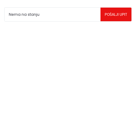
da su dostupni u svakom trenutku.
Nema na stanju
POŠALJI UPIT
** Sve cene su sa uračunatim PDV-om, plaćanje se vrši
isključivo u dinarima.
***Cene i osobine proizvoda koji nisu dostupni ne
garantujemo za njihovu tačnost.