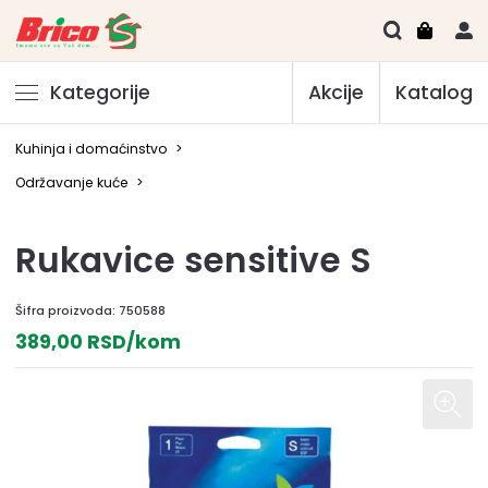
Kategorije
Akcije
Katalog
Kuhinja i domaćinstvo
>
Održavanje kuće
>
Rukavice sensitive S
Šifra proizvoda:
750588
389,00 RSD/kom