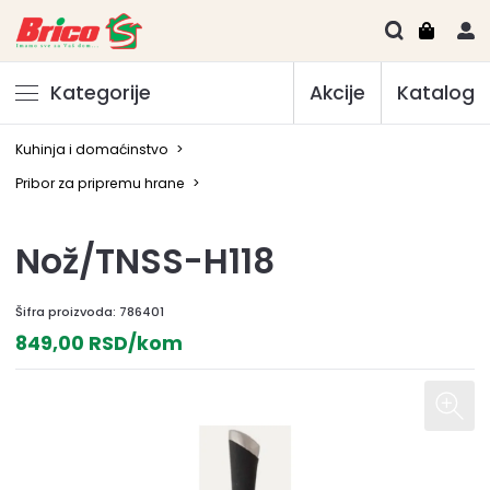
Kategorije
Akcije
Katalog
Kuhinja i domaćinstvo
>
Pribor za pripremu hrane
>
Nož/TNSS-H118
Šifra proizvoda:
786401
849,00 RSD/kom