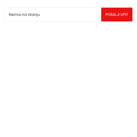
da su dostupni u svakom trenutku.
Nema na stanju
POŠALJI UPIT
** Sve cene su sa uračunatim PDV-om, plaćanje se vrši
isključivo u dinarima.
***Cene i osobine proizvoda koji nisu dostupni ne
garantujemo za njihovu tačnost.