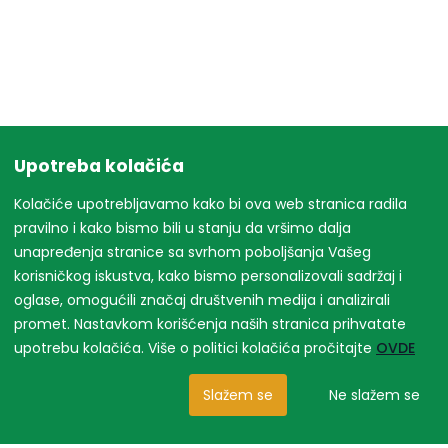
Upotreba kolačića
Kolačiće upotrebljavamo kako bi ova web stranica radila
pravilno i kako bismo bili u stanju da vršimo dalja
unapređenja stranice sa svrhom poboljšanja Vašeg
korisničkog iskustva, kako bismo personalizovali sadržaj i
oglase, omogućili značaj društvenih medija i analizirali
promet. Nastavkom korišćenja naših stranica prihvatate
upotrebu kolačića. Više o politici kolačića pročitajte
OVDE
Slažem se
Ne slažem se