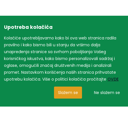
Upotreba kolačića
Kolačiće upotrebljavamo kako bi ova web stranica radila
pravilno i kako bismo bili u stanju da vršimo dalja
unapređenja stranice sa svrhom poboljšanja Vašeg
korisničkog iskustva, kako bismo personalizovali sadržaj i
oglase, omogućili značaj društvenih medija i analizirali
promet. Nastavkom korišćenja naših stranica prihvatate
upotrebu kolačića. Više o politici kolačića pročitajte
OVDE
Slažem se
Ne slažem se