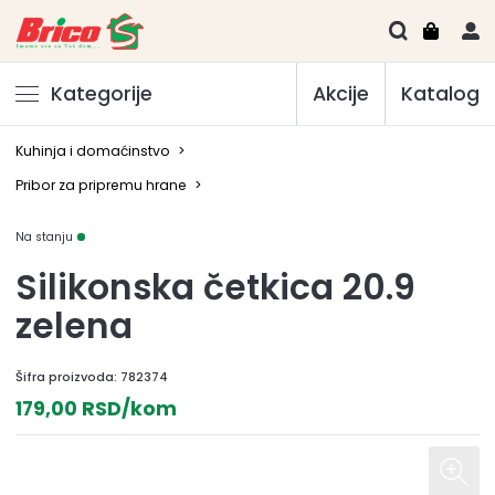
Kategorije
Akcije
Katalog
Kuhinja i domaćinstvo
>
Pribor za pripremu hrane
>
Na stanju
Silikonska četkica 20.9
zelena
Šifra proizvoda:
782374
179,00 RSD/kom