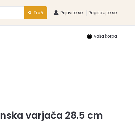
Traži
Prijavite se
Registrujte se
Vaša korpa
onska varjača 28.5 cm