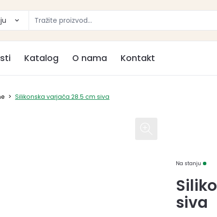
ju
sti
Katalog
O nama
Kontakt
ne
>
Silikonska varjača 28.5 cm siva
Na stanju
Silik
siva