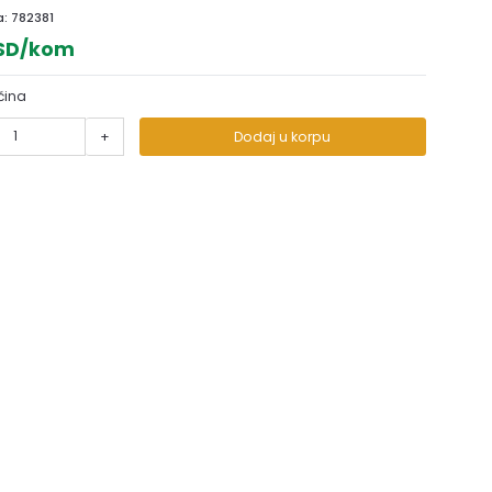
a:
782381
RSD/kom
čina
+
Dodaj u korpu