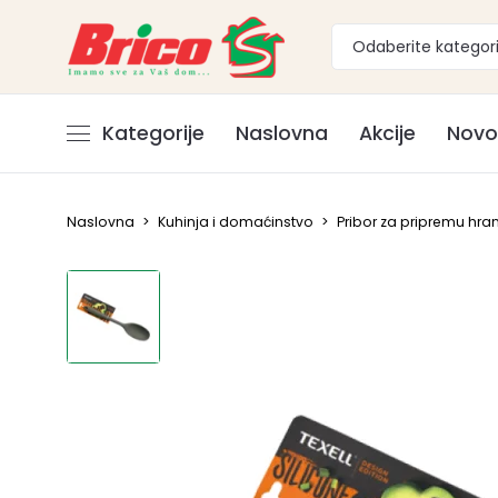
Odaberite kategori
Kategorije
Naslovna
Akcije
Novo
Naslovna
>
Kuhinja i domaćinstvo
>
Pribor za pripremu hra