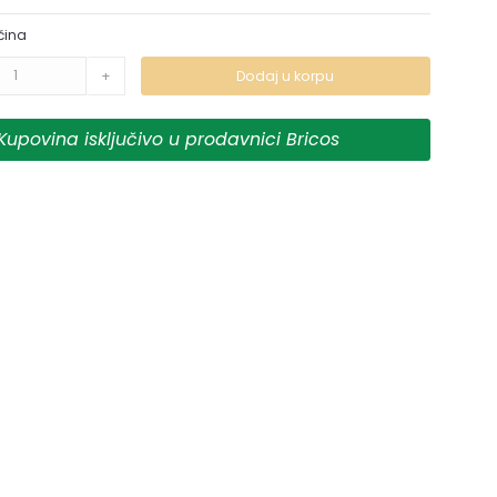
čina
+
Dodaj u korpu
Kupovina isključivo u prodavnici Bricos