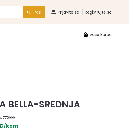
Traži
Prijavite se
Registrujte se
Vaša korpa
JA BELLA-SREDNJA
a:
773999
SD/kom