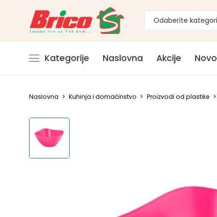
Odaberite kategori
Kategorije
Naslovna
Akcije
Novo
Naslovna
>
Kuhinja i domaćinstvo
>
Proizvodi od plastike
>