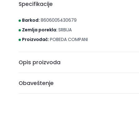
Specifikacije
Barkod:
8606005430679
Zemlja porekla:
SRBIJA
Proizvođač:
POBEDA COMPANI
Opis proizvoda
Obaveštenje
* Brico S d.o.o. Novi Sad nastoji da cene, fotografije i opis
može da garantuje da su svi podaci apsolutno ispravni. A
ne podrazumeva da su dostupni u svakom trenutku.
** Sve cene su sa uračunatim PDV-om, plaćanje se vrši i
***Cene i osobine proizvoda koji nisu dostupni ne gara